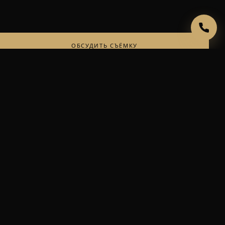
ОБСУДИТЬ СЪЁМКУ
ЧИТАТЬ ДАЛЬШЕ
АЛЕКСЕЙ ГУБАНОВ
©
Фотограф
ИП Губанов Алексей Владимирович · ИНН 773171129204 · ОГРНИП
310774633400065
НАВЕРХ