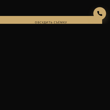
ОБСУДИТЬ СЪЁМКУ
ЧИТАТЬ ДАЛЬШЕ
АЛЕКСЕЙ ГУБАНОВ
©
Фотограф
ИП Губанов Алексей Владимирович · ИНН 773171129204 · ОГРНИП
310774633400065
НАВЕРХ